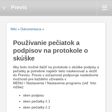
Previs
Wiki
»
Dokumentacia
»
Používanie pečiatok a
podpisov na protokole o
skúške
Aby bolo možné tlačiť na protokole o skúške podpisy a
pečiatky je potrebné najskôr tieto naskenovať a vložiť
do Previsu. Previs v súčasnosti podporuje nasledovné
možnosti pre každého užívateľa v
MENU / Nastavenia / Nastavenia programu (viď. foto
nižšie):
sken podpisu
sken pečiatky č.1
sken pečiatky č.2