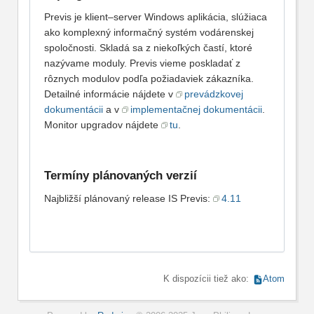
Previs je klient–server Windows aplikácia, slúžiaca
ako komplexný informačný systém vodárenskej
spoločnosti. Skladá sa z niekoľkých častí, ktoré
nazývame moduly. Previs vieme poskladať z
rôznych modulov podľa požiadaviek zákazníka.
Detailné informácie nájdete v
prevádzkovej
dokumentácii
a v
implementačnej dokumentácii
.
Monitor upgradov nájdete
tu
.
Termíny plánovaných verzií
Najbližší plánovaný release IS Previs:
4.11
K dispozícii tiež ako:
Atom