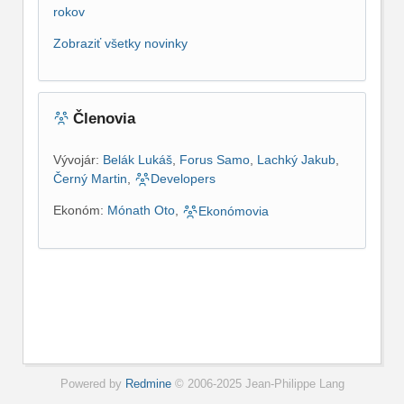
rokov
Zobraziť všetky novinky
Členovia
Vývojár:
Belák Lukáš
,
Forus Samo
,
Lachký Jakub
,
Černý Martin
,
Developers
Ekonóm:
Mónath Oto
,
Ekonómovia
Powered by
Redmine
© 2006-2025 Jean-Philippe Lang